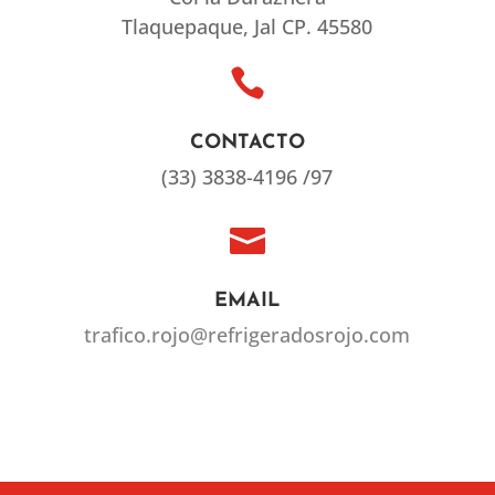
Tlaquepaque, Jal CP. 45580

CONTACTO
(33) 3838-4196 /97

EMAIL
trafico.rojo@refrigeradosrojo.com