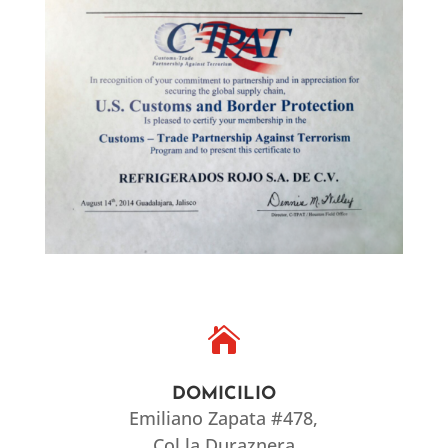

DOMICILIO
Emiliano Zapata #478,
Col la Duraznera