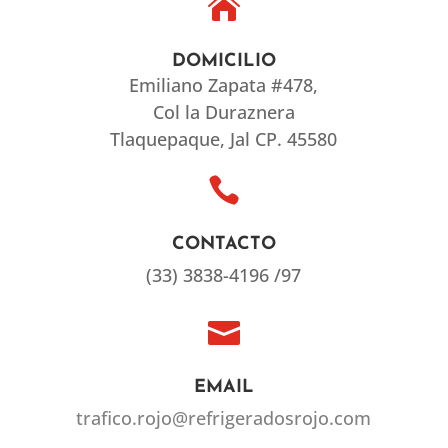

DOMICILIO
Emiliano Zapata #478,
Col la Duraznera
Tlaquepaque, Jal CP. 45580

CONTACTO
(33) 3838-4196 /97

EMAIL
trafico.rojo@refrigeradosrojo.com