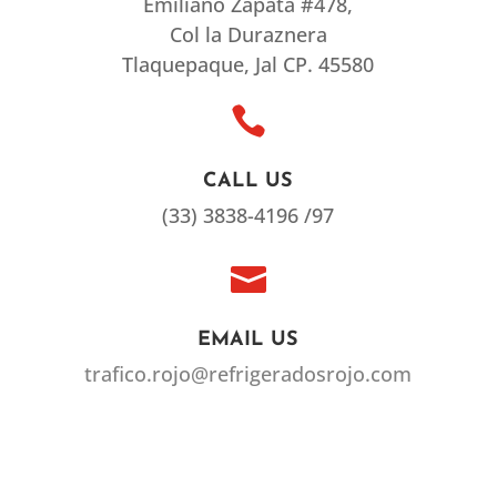
Emiliano Zapata #478,
Col la Duraznera
Tlaquepaque, Jal CP. 45580

CALL US
(33) 3838-4196 /97

EMAIL US
trafico.rojo@refrigeradosrojo.com